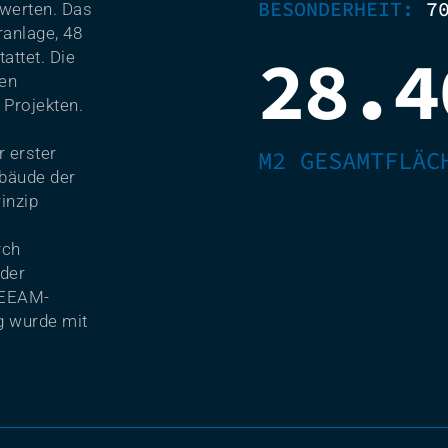
BESONDERHEIT:
7
uwerten. Das
anlage, 48
28.4
attet. Die
den
 Projekten.
r erster
M2 GESAMTFLÄC
ebäude der
inzip
rch
der
REEAM-
g wurde mit