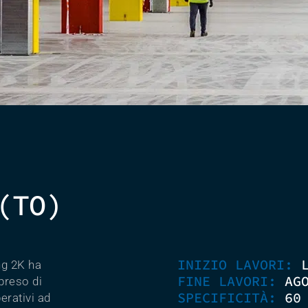
(TO)
INIZIO LAVORI:
ng 2K ha
FINE LAVORI:
AG
preso di
SPECIFICITÀ:
60
erativi ad