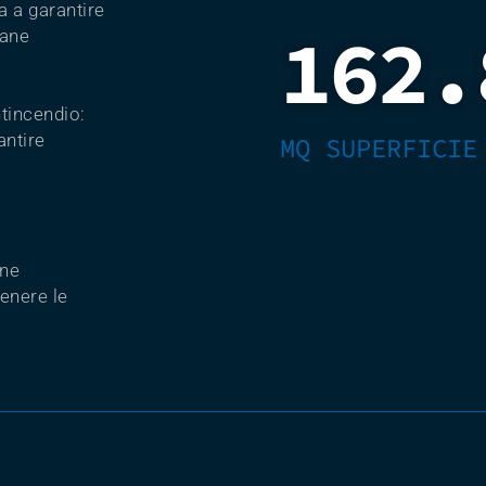
a a garantire
162.
dane
ntincendio:
antire
MQ SUPERFICIE
one
enere le