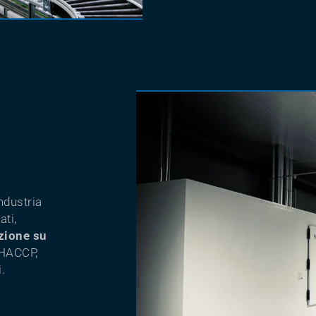
ndustria
ati,
zione su
i HACCP,
.