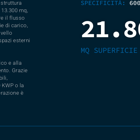
SPECIFICITÀ:
60
struttura
e 13.300 mq,
21.8
e il flusso
e di carico,
ivello
spazi esterni
MQ SUPERFICIE
ico e alla
ento. Grazie
ili,
00 KWP o la
perazione è