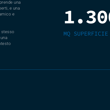
mprende una
1.30
erti, e una
namico e
o stesso
MQ SUPERFICIE
 una
ntesto