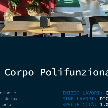
 Corpo Polifunzion
INIZIO LAVORI:
unzionale
FINE LAVORI:
DI
zi dedicati
SPECIFICITÀ:
1.
imento