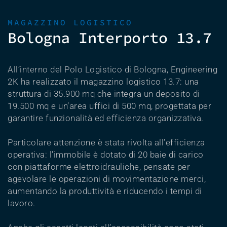
MAGAZZINO LOGISTICO
Bologna Interporto 13.7
All’interno del Polo Logistico di Bologna, Engineering
2K ha realizzato il magazzino logistico 13.7: una
struttura di 35.900 mq che integra un deposito di
19.500 mq e un’area uffici di 500 mq, progettata per
garantire funzionalità ed efficienza organizzativa.
Particolare attenzione è stata rivolta all’efficienza
operativa: l’immobile è dotato di 20 baie di carico
con piattaforme elettroidrauliche, pensate per
agevolare le operazioni di movimentazione merci,
aumentando la produttività e riducendo i tempi di
lavoro.